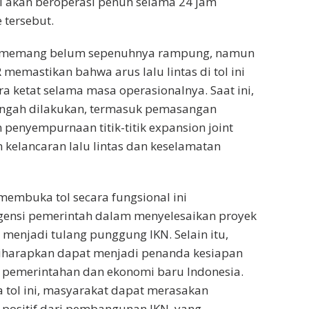
ni akan beroperasi penuh selama 24 jam
 tersebut.
ni memang belum sepenuhnya rampung, namun
memastikan bahwa arus lalu lintas di tol ini
ra ketat selama masa operasionalnya. Saat ini,
tengah dilakukan, termasuk pemasangan
enyempurnaan titik-titik expansion joint
kelancaran lalu lintas dan keselamatan
embuka tol secara fungsional ini
ensi pemerintah dalam menyelesaikan proyek
 menjadi tulang punggung IKN. Selain itu,
diharapkan dapat menjadi penanda kesiapan
 pemerintahan dan ekonomi baru Indonesia.
 tol ini, masyarakat dapat merasakan
positif dari pembangunan IKN, yang