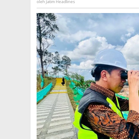
Kawasan
oleh
Jatim Headlines
Headlines