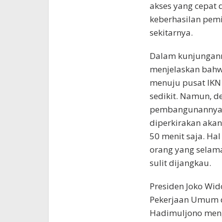
akses yang cepat 
keberhasilan pem
sekitarnya.
Dalam kunjunganny
menjelaskan bahwa
menuju pusat IKN
sedikit. Namun, d
pembangunannya t
diperkirakan akan
50 menit saja. Ha
orang yang selama
sulit dijangkau.
Presiden Joko Wid
Pekerjaan Umum d
Hadimuljono menge