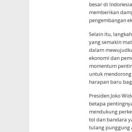
besar di Indonesia
memberikan dampak
pengembangan eko
Selain itu, langka
yang semakin mat
dalam mewujudkan
ekonomi dan peme
momentum penting
untuk mendorong 
harapan baru bag
Presiden Joko Wi
betapa pentingny
mendukung perke
tol dan bandara y
tulang punggung ak