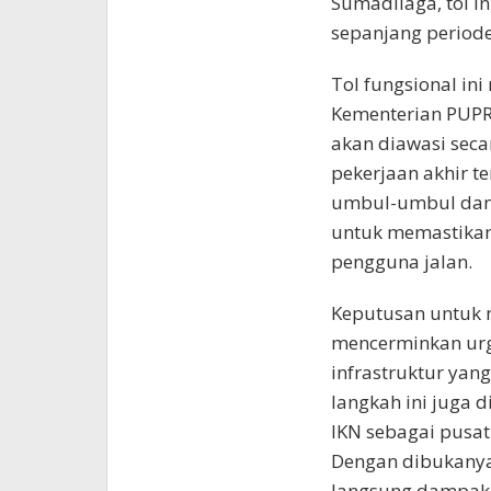
Sumadilaga, tol i
sepanjang periode
Tol fungsional i
Kementerian PUPR 
akan diawasi seca
pekerjaan akhir 
umbul-umbul dan p
untuk memastikan 
pengguna jalan.
Keputusan untuk m
mencerminkan urg
infrastruktur yang
langkah ini juga 
IKN sebagai pusat
Dengan dibukanya
langsung dampak 