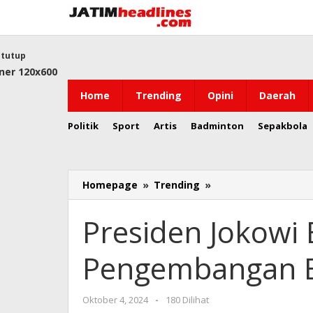
Lewati
ke
konten
tutup
Home
Trending
Opini
Daerah
Politik
Sport
Artis
Badminton
Sepakbola
Presiden
Homepage
»
Trending
»
Jokowi
Bangun
Presiden Jokowi 
Tol
di
Pengembangan 
IKN
Demi
Pengembangan
oleh
Oktober 4, 2024
-
180 Dilihat
Ekonomi
Jatim