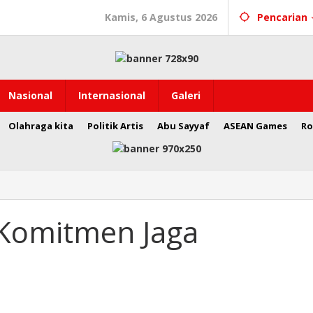
Kamis, 6 Agustus 2026
Pencarian
Nasional
Internasional
Galeri
Olahraga kita
Politik Artis
Abu Sayyaf
ASEAN Games
Ro
 Komitmen Jaga