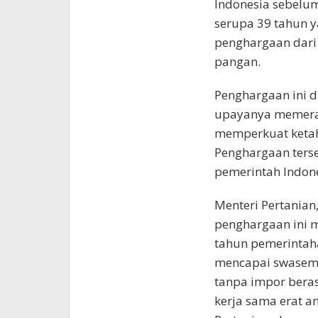
Indonesia sebelu
serupa 39 tahun y
penghargaan dari
pangan.
Penghargaan ini d
upayanya memeran
memperkuat ketah
Penghargaan terse
pemerintah Indon
Menteri Pertania
penghargaan ini m
tahun pemerintaha
mencapai swasem
tanpa impor beras
kerja sama erat a