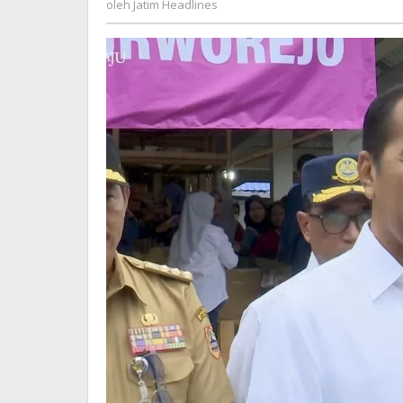
oleh
Jatim Headlines
Headlines