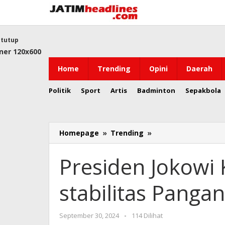
Lewati
ke
konten
tutup
Home
Trending
Opini
Daerah
Politik
Sport
Artis
Badminton
Sepakbola
Presiden
Homepage
»
Trending
»
Jokowi
Komitmen
Presiden Jokowi
Jaga
stabilitas
stabilitas Pangan
Pangan
oleh
September 30, 2024
-
114 Dilihat
Jatim