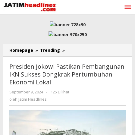
Lewati
ke
konten
Presiden
Homepage
»
Trending
»
Jokowi
Pastikan
Presiden Jokowi Pastikan Pembangunan
Pembangunan
IKN Sukses Dongkrak Pertumbuhan
IKN
Ekonomi Lokal
Sukses
Dongkrak
oleh
September 9, 2024
-
125 Dilihat
Pertumbuhan
Jatim
oleh
Jatim Headlines
Ekonomi
Headlines
Lokal