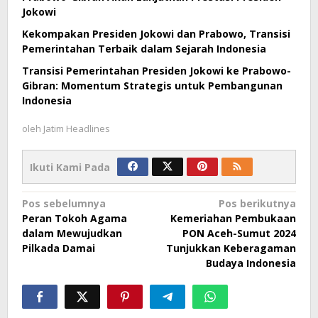
Jokowi
Kekompakan Presiden Jokowi dan Prabowo, Transisi
Pemerintahan Terbaik dalam Sejarah Indonesia
Transisi Pemerintahan Presiden Jokowi ke Prabowo-
Gibran: Momentum Strategis untuk Pembangunan
Indonesia
oleh
Jatim Headlines
Ikuti Kami Pada
Navigasi
Pos sebelumnya
Pos berikutnya
Peran Tokoh Agama
Kemeriahan Pembukaan
pos
dalam Mewujudkan
PON Aceh-Sumut 2024
Pilkada Damai
Tunjukkan Keberagaman
Budaya Indonesia