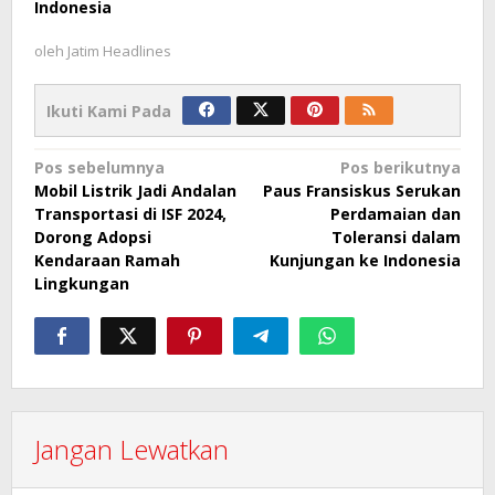
Indonesia
oleh
Jatim Headlines
Ikuti Kami Pada
Navigasi
Pos sebelumnya
Pos berikutnya
Mobil Listrik Jadi Andalan
Paus Fransiskus Serukan
pos
Transportasi di ISF 2024,
Perdamaian dan
Dorong Adopsi
Toleransi dalam
Kendaraan Ramah
Kunjungan ke Indonesia
Lingkungan
Jangan Lewatkan