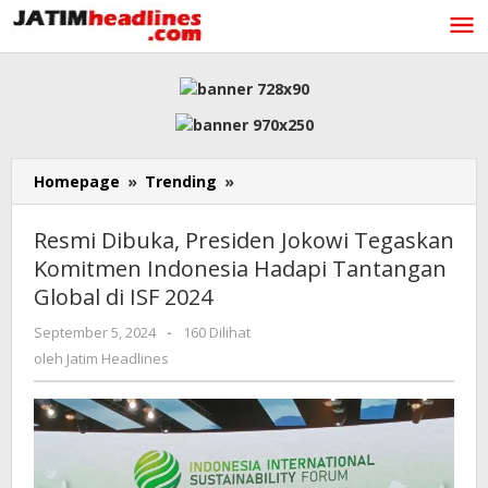
Lewati
ke
konten
Resmi
Homepage
»
Trending
»
Dibuka,
Presiden
Resmi Dibuka, Presiden Jokowi Tegaskan
Jokowi
Komitmen Indonesia Hadapi Tantangan
Tegaskan
Global di ISF 2024
Komitmen
Indonesia
oleh
September 5, 2024
-
160 Dilihat
Hadapi
Jatim
oleh
Jatim Headlines
Tantangan
Headlines
Global
di
ISF
2024