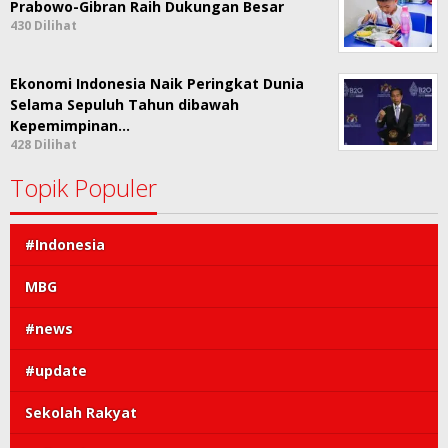
Prabowo-Gibran Raih Dukungan Besar
430 Dilihat
Ekonomi Indonesia Naik Peringkat Dunia
Selama Sepuluh Tahun dibawah
Kepemimpinan…
428 Dilihat
Topik Populer
#Indonesia
MBG
#news
#update
Sekolah Rakyat