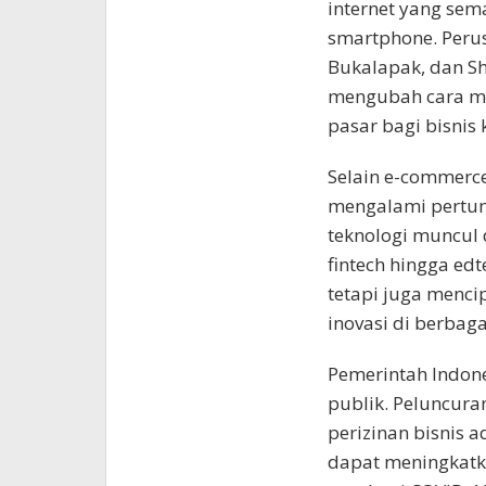
internet yang se
smartphone. Peru
Bukalapak, dan Sho
mengubah cara ma
pasar bagi bisnis
Selain e-commerce
mengalami pertum
teknologi muncul d
fintech hingga edt
tetapi juga menc
inovasi di berbaga
Pemerintah Indones
publik. Peluncura
perizinan bisnis a
dapat meningkatkan