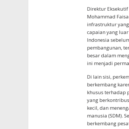
Direktur Eksekutif
Mohammad Faisal
infrastruktur yan
capaian yang luar 
Indonesia sebelum
pembangunan, teru
besar dalam meng
ini menjadi perm
Di lain sisi, perk
berkembang karen
khusus terhadap 
yang berkontribu
kecil, dan menen
manusia (SDM). Se
berkembang pesat