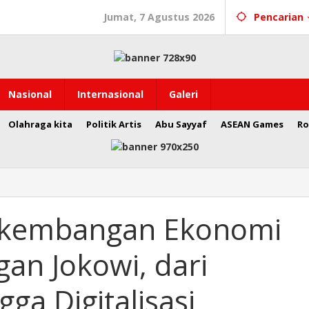
Jumat, 7 Agustus 2026
Pencarian
Nasional
Internasional
Galeri
Olahraga kita
Politik Artis
Abu Sayyaf
ASEAN Games
Ro
rkembangan Ekonomi
gan Jokowi, dari
gga Digitalisasi