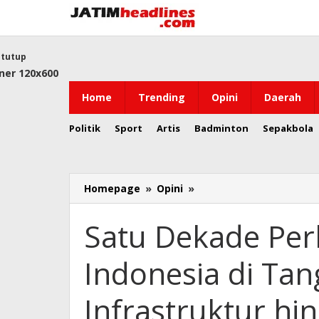
Lewati
ke
konten
tutup
Home
Trending
Opini
Daerah
Politik
Sport
Artis
Badminton
Sepakbola
Satu
Homepage
»
Opini
»
Dekade
Perkembangan
Satu Dekade Pe
Ekonomi
Indonesia
Indonesia di Tan
di
Tangan
Jokowi,
Infrastruktur hin
dari