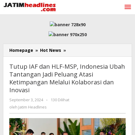
Lewati
ke
konten
Tutup
Homepage
»
Hot News
»
IAF
dan
Tutup IAF dan HLF-MSP, Indonesia Ubah
HLF-
Tantangan Jadi Peluang Atasi
MSP,
Ketimpangan Melalui Kolaborasi dan
Indonesia
Ubah
Inovasi
Tantangan
oleh
September 3, 2024
-
130 Dilihat
Jadi
Jatim
Peluang
oleh
Jatim Headlines
Headlines
Atasi
Ketimpangan
Melalui
Kolaborasi