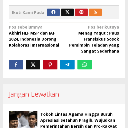
Ikuti Kami Pada
Navigasi
Pos sebelumnya
Pos berikutnya
Akhiri HLF MSP dan IAF
Menag Yaqut : Paus
pos
2024, Indonesia Dorong
Fransiskus Sosok
Kolaborasi Internasional
Pemimpin Teladan yang
Sangat Sederhana
Jangan Lewatkan
Tokoh Lintas Agama Hingga Buruh
Apresiasi Setahun Pragib, Wujudkan
Pemerintahan Bersih dan Pro-Rakyat