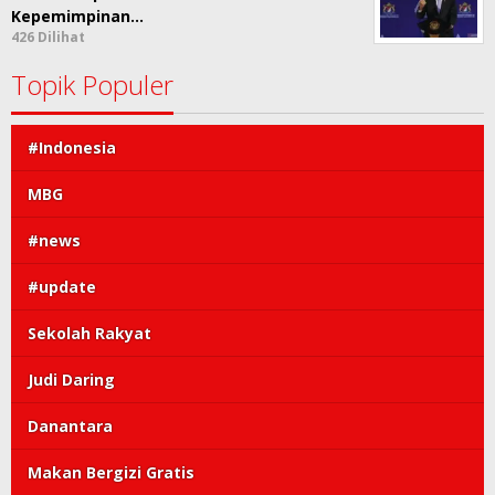
Kepemimpinan…
426 Dilihat
Topik Populer
#Indonesia
MBG
#news
#update
Sekolah Rakyat
Judi Daring
Danantara
Makan Bergizi Gratis