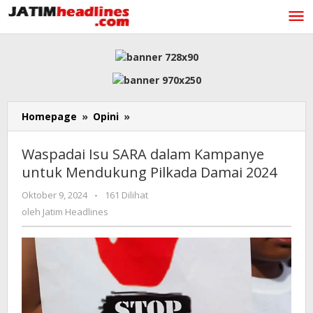
Lewati
ke
konten
Waspadai
Homepage
»
Opini
»
Isu
SARA
Waspadai Isu SARA dalam Kampanye
dalam
untuk Mendukung Pilkada Damai 2024
Kampanye
untuk
oleh
Oktober 9, 2024
-
161 Dilihat
Mendukung
Jatim
oleh
Jatim Headlines
Pilkada
Headlines
Damai
2024