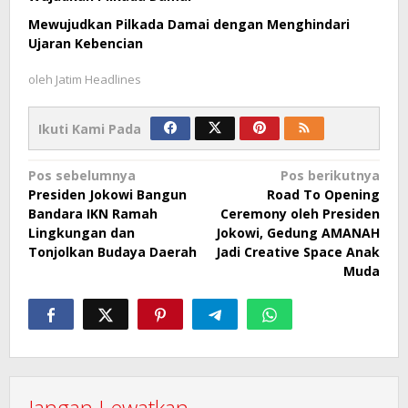
Mewujudkan Pilkada Damai dengan Menghindari
Ujaran Kebencian
oleh
Jatim Headlines
Ikuti Kami Pada
Navigasi
Pos sebelumnya
Pos berikutnya
Presiden Jokowi Bangun
Road To Opening
pos
Bandara IKN Ramah
Ceremony oleh Presiden
Lingkungan dan
Jokowi, Gedung AMANAH
Tonjolkan Budaya Daerah
Jadi Creative Space Anak
Muda
Jangan Lewatkan