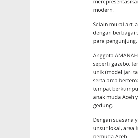
merepresentasikan
modern.
Selain mural art,
dengan berbagai 
para pengunjung.
Anggota AMANAH 
seperti gazebo, t
unik (model jari 
serta area bertema
tempat berkumpul
anak muda Aceh ya
gedung.
Dengan suasana 
unsur lokal, area 
pemuda Aceh.