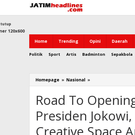
Lewati
ke
konten
tutup
Home
Trending
Opini
Daerah
Politik
Sport
Artis
Badminton
Sepakbola
Road
Homepage
»
Nasional
»
To
Opening
Road To Openin
Ceremony
oleh
Presiden Jokowi
Presiden
Jokowi,
Gedung
Creative Space 
AMANAH