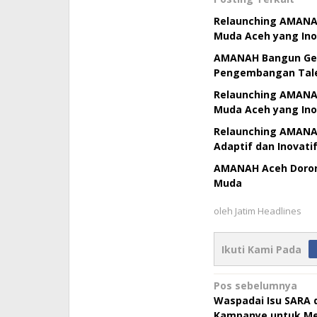
Relaunching AMANAH
Muda Aceh yang Ino
AMANAH Bangun Gen
Pengembangan Tal
Relaunching AMANAH
Muda Aceh yang Ino
Relaunching AMANA
Adaptif dan Inovati
AMANAH Aceh Doron
Muda
oleh
Jatim Headlines
Ikuti Kami Pada
Navigasi
Pos sebelumnya
Waspadai Isu SARA 
pos
Kampanye untuk M