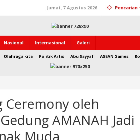
Jumat, 7 Agustus 2026
Pencarian
Nasional
Internasional
Galeri
Olahraga kita
Politik Artis
Abu Sayyaf
ASEAN Games
Ro
g Ceremony oleh
, Gedung AMANAH Jadi
Anak Muda