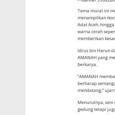
Tema mural ini m
menampilkan ikon
Adat Aceh, hingga
warna cerah seper
memberikan kesan
Idrus bin Harun d
AMANAH yang mem
berkarya.
“AMANAH membawa 
berharap semangat
mendatang,” ujarn
Menurutnya, seni
gedung tetapi ju