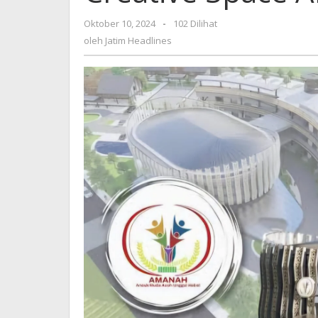
Jadi
Creative
oleh
Oktober 10, 2024
-
102 Dilihat
Space
Jatim
oleh
Jatim Headlines
Anak
Headlines
Muda