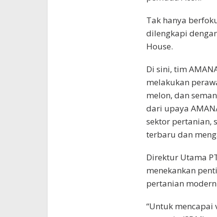
Tak hanya berfok
dilengkapi dengan
House.
Di sini, tim AMA
melakukan perawat
melon, dan seman
dari upaya AMAN
sektor pertanian,
terbaru dan menga
Direktur Utama PT
menekankan pent
pertanian modern 
“Untuk mencapai v