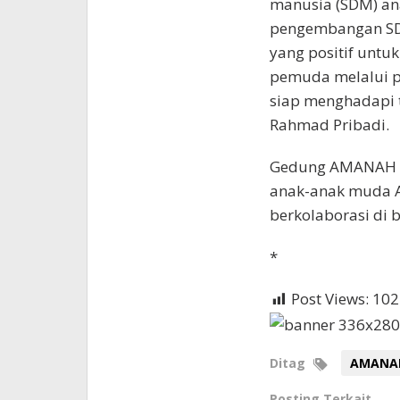
manusia (SDM) ana
pengembangan SD
yang positif untu
pemuda melalui p
siap menghadapi 
Rahmad Pribadi.
Gedung AMANAH di
anak-anak muda Ac
berkolaborasi di 
*
Post Views:
102
Ditag
AMANA
Posting Terkait